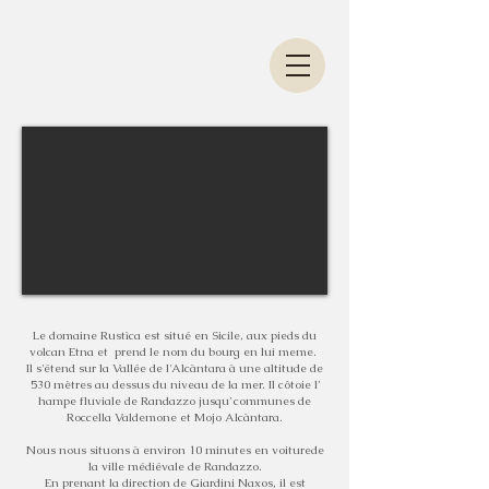
Le domaine Rustìca est situé en Sicile, aux pieds du
volcan Etna et prend le nom du bourg en lui meme.
Il s'étend sur la Vallée de l'Alcàntara à une altitude de
530 mètres au dessus du niveau de la mer. Il côtoie l’
hampe fluviale de Randazzo jusqu’ communes de
Roccella Valdemone et Mojo Alcàntara.
Nous nous situons à environ 10 minutes en voiturede
la ville médiévale de Randazzo.
En prenant la direction de Giardini Naxos, il est